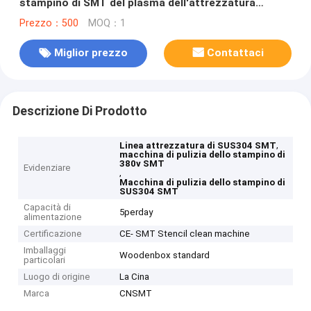
stampino di SMT del plasma dell'attrezzatura
SUS304
Prezzo：500
MOQ：1
Miglior prezzo
Contattaci
Descrizione Di Prodotto
,
Linea attrezzatura di SUS304 SMT
macchina di pulizia dello stampino di
380v SMT
Evidenziare
,
Macchina di pulizia dello stampino di
SUS304 SMT
Capacità di
5perday
alimentazione
Certificazione
CE- SMT Stencil clean machine
Imballaggi
Woodenbox standard
particolari
Luogo di origine
La Cina
Marca
CNSMT