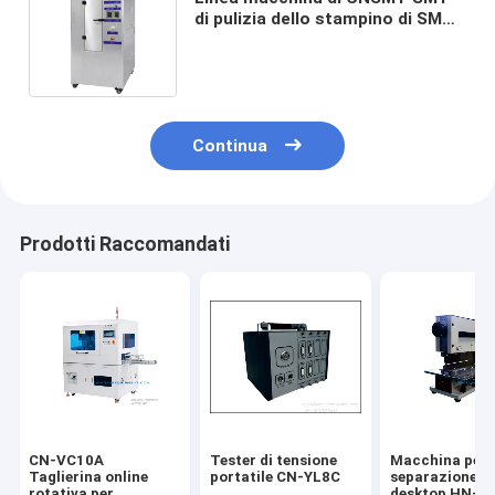
di pulizia dello stampino di SMT
del plasma dell'attrezzatura
SUS304
Continua
Prodotti Raccomandati
CN-VC10A
Tester di tensione
Macchina per 
Taglierina online
portatile CN-YL8C
separazione d
rotativa per
desktop HN-V