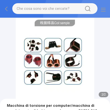
2
/
2
Macchina di torsione per computer/macchina di