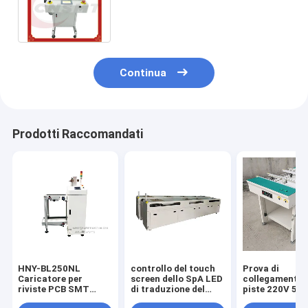
movimentazione 0.6MPa del
PWB di CA 220V 50HZ
Continua
Prodotti Raccomandati
HNY-BL250NL
controllo del touch
Prova di
Caricatore per
screen dello SpA LED
collegamento 
riviste PCB SMT
di traduzione del
piste 220V 50H
intelligente per PCB,
PWB del
ispezione del 